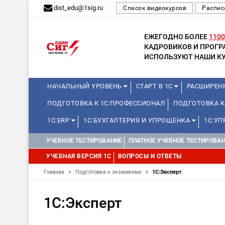
dist_edu@1sig.ru
Список видеокурсов
Распис
ЕЖЕГОДНО БОЛЕЕ
1100
КАДРОВИКОВ И ПРОГ
ИСПОЛЬЗУЮТ НАШИ КУ
НАЧАЛЬНЫЙ УРОВЕНЬ
СТАРТ В 1С
РАСШИРЕН
ПОДГОТОВКА К 1С:ПРОФЕССИОНАЛ
ПОДГОТОВКА 
1С:ERP
1С:БУХГАЛТЕРИЯ И УПРОЩЕНКА
1С:У
БГУ И ЗКГУ
УПРАВЛЕНИЕ ПРОЕКТАМИ
БЮДЖЕТН
УЧЕБНОЕ ТЕСТИРОВАНИЕ
ПЛАТНОЕ УЧЕБНОЕ ТЕСТИРОВА
КУРСЫ ДЛЯ ПРЕПОДАВАТЕЛЕЙ ШКОЛЬНЫХ КУРСОВ
УЧЕБНАЯ ВЕРСИЯ 1С
ВОПРОСЫ И ОТВЕТЫ
1С:МЕДИЦИНА
»
»
Главная
Подготовка к экзаменам
1С:Эксперт
1С:Эксперт