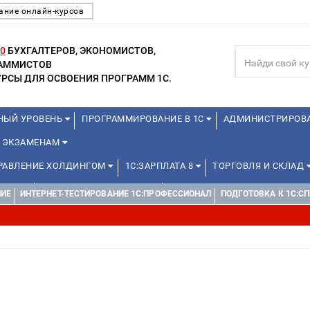
ание онлайн-курсов
0
БУХГАЛТЕРОВ, ЭКОНОМИСТОВ,
РАММИСТОВ
РСЫ ДЛЯ ОСВОЕНИЯ ПРОГРАММ 1С.
НЫЙ УРОВЕНЬ
ПРОГРАММИРОВАНИЕ В 1С
АДМИНИСТРИРОВ
К ЭКЗАМЕНАМ
ПРАВЛЕНИЕ ХОЛДИНГОМ
1С:ЗАРПЛАТА 8
ТОРГОВЛЯ И СКЛАД
ИКАМ
1С:ДОКУМЕНТООБОРОТ
WEB, JAVA И ANDROID
НИЕ
ИНТЕРНЕТ-ТЕСТИРОВАНИЕ 1С:ПРОФЕССИОНАЛ
ПОДГОТОВКА К 1C:С
ДЛЯ ШКОЛЬНИКОВ
УПРАВЛЕНЦАМ
МИНИ-КУРСЫ (ПРОФЕССИО