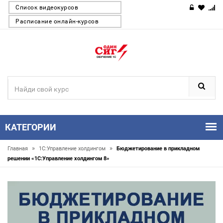
Список видеокурсов
Расписание онлайн-курсов
КАТЕГОРИИ
»
»
Главная
1С:Управление холдингом
Бюджетирование в прикладном
решении «1С:Управление холдингом 8»