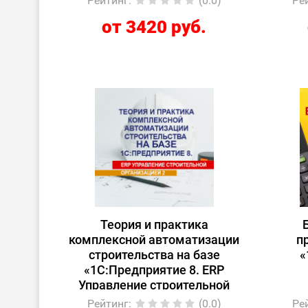
Рейтинг
:
(0.0)
Ре
от 3420 руб.
Теория и практика
комплексной автоматизации
п
строительства на базе
«
«1С:Предприятие 8. ERP
Управление строительной
организацией 2»
Рейтинг
:
(0.0)
Ре