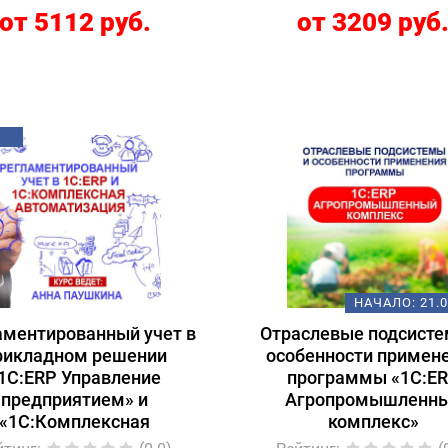
от 5112 руб.
от 3209 руб
НАЧАЛО:
21.
аментированный учет в
Отраслевые подсисте
рикладном решении
особенности примен
1С:ERP Управление
программы «1С:E
предприятием» и
Агропромышленн
«1С:Комплексная
комплекс»
автоматизация»