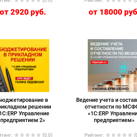
йтинг
:
(0.0)
Рейтинг
:
(
от 2920 руб.
от 18000 руб
Бюджетирование в
Ведение учета и соста
рикладном решении
отчетности по МСФ
1С:ERP Управление
«1С:ERP Управлен
предприятием 2»
предприятием»
йтинг
:
(0.0)
Рейтинг
:
(