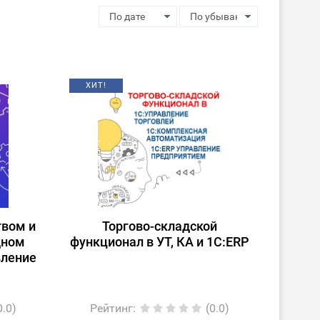
ХИТ!
твом и
Торгово-складской
дном
функционал в УТ, КА и 1С:ERP
вление
0.0)
Рейтинг
:
(0.0)