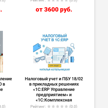
0.0)
Рейтинг
:
(0.0)
.
от 3600 руб.
вление
Налоговый учет и ПБУ 18/02
О в
в прикладных решениях
ие
«1С:ERP Управление
предприятием» и
«1С:Комплексная
автоматизация»
0.0)
Рейтинг
:
(0.0)