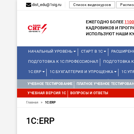
dist_edu@1sig.ru
Список видеокурсов
Распис
ЕЖЕГОДНО БОЛЕЕ
1100
КАДРОВИКОВ И ПРОГ
ИСПОЛЬЗУЮТ НАШИ КУ
НАЧАЛЬНЫЙ УРОВЕНЬ
СТАРТ В 1С
РАСШИРЕН
ПОДГОТОВКА К 1С:ПРОФЕССИОНАЛ
ПОДГОТОВКА 
1С:ERP
1С:БУХГАЛТЕРИЯ И УПРОЩЕНКА
1С:У
БГУ И ЗКГУ
УПРАВЛЕНИЕ ПРОЕКТАМИ
БЮДЖЕТН
УЧЕБНОЕ ТЕСТИРОВАНИЕ
ПЛАТНОЕ УЧЕБНОЕ ТЕСТИРОВА
КУРСЫ ДЛЯ ПРЕПОДАВАТЕЛЕЙ ШКОЛЬНЫХ КУРСОВ
УЧЕБНАЯ ВЕРСИЯ 1С
ВОПРОСЫ И ОТВЕТЫ
1С:МЕДИЦИНА
»
Главная
1С:ERP
1С:ERP