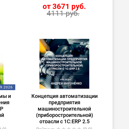
.
от 3671 руб.
4111 руб.
09.2026
мы и
Концепция автоматизации
ения
предприятия
RP
машиностроительной
ый
(приборостроительной)
отрасли с 1С:ERP 2.5