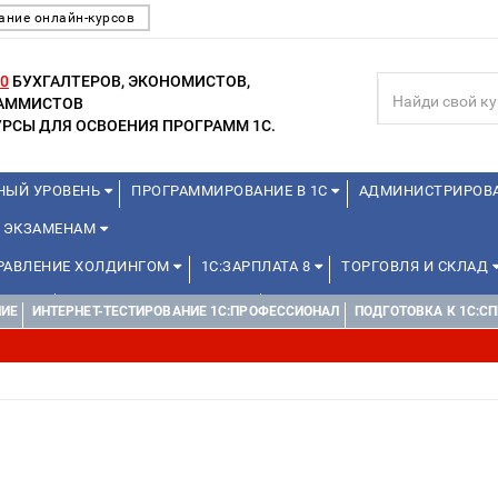
ание онлайн-курсов
0
БУХГАЛТЕРОВ, ЭКОНОМИСТОВ,
РАММИСТОВ
РСЫ ДЛЯ ОСВОЕНИЯ ПРОГРАММ 1С.
НЫЙ УРОВЕНЬ
ПРОГРАММИРОВАНИЕ В 1С
АДМИНИСТРИРОВ
К ЭКЗАМЕНАМ
ПРАВЛЕНИЕ ХОЛДИНГОМ
1С:ЗАРПЛАТА 8
ТОРГОВЛЯ И СКЛАД
ИКАМ
1С:ДОКУМЕНТООБОРОТ
WEB, JAVA И ANDROID
НИЕ
ИНТЕРНЕТ-ТЕСТИРОВАНИЕ 1С:ПРОФЕССИОНАЛ
ПОДГОТОВКА К 1C:С
ДЛЯ ШКОЛЬНИКОВ
УПРАВЛЕНЦАМ
МИНИ-КУРСЫ (ПРОФЕССИО