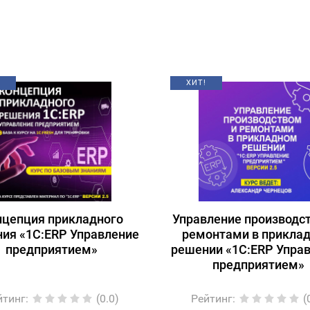
ХИТ!
нцепция прикладного
Управление производс
ия «1С:ERP Управление
ремонтами в прикла
предприятием»
решении «1С:ERP Упра
предприятием»
йтинг
:
(0.0)
Рейтинг
:
(