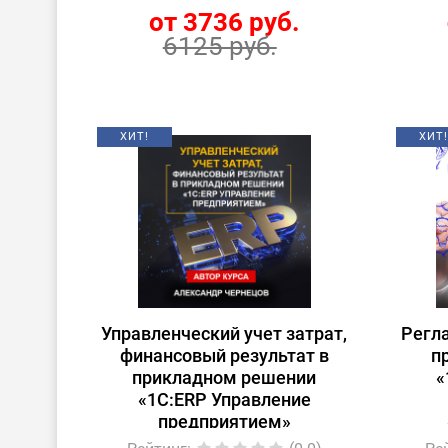
от 3736 руб.
6125 руб.
ХИТ!
ХИТ!
Управленческий учет затрат,
Регл
финансовый результат в
п
прикладном решении
«
«1С:ERP Управление
предприятием»