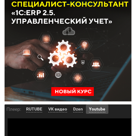
Плеер:
RUTUBE
VK видео
Dzen
Youtube