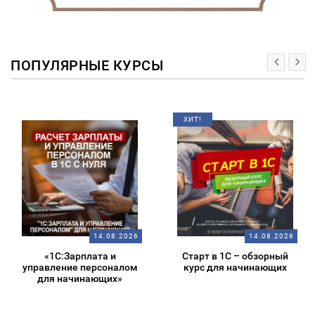
ПОПУЛЯРНЫЕ КУРСЫ
ХИТ!
14.08.2026
14.08.2026
рплата и
Старт в 1С – обзорный
Подготовка
 персоналом
курс для начинающих
1С:Спец
инающих»
консультант
Регламент
уч