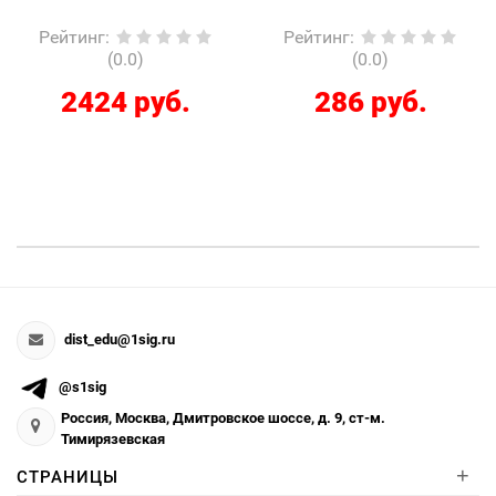
Рейтинг
:
Рейтинг
:
0.0)
(0.0)
(0
 руб.
286 руб.
12267
dist_edu@1sig.ru
@s1sig
Россия, Москва, Дмитровское шоссе, д. 9, ст-м.
Тимирязевская
+
СТРАНИЦЫ