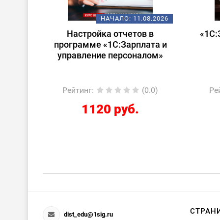
.08.2026
НАЧАЛО:
14.08.2026
в в
«1С:Зарплата и управление
Ста
лата и
персоналом для
алом»
начинающих»
(0.0)
Рейтинг
:
(0.0)
Р
2424 руб.
СТРАН
dist_edu@1sig.ru