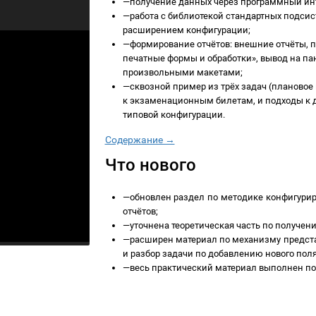
—
получение данных через программный ин
—
работа с библиотекой стандартных подс
расширением конфигурации;
—
формирование отчётов: внешние отчёты,
печатные формы и обработки», вывод на пан
произвольными макетами;
—
сквозной пример из трёх задач (плановое 
к экзаменационным билетам, и подходы к
типовой конфигурации.
Содержание →
Что нового
—
обновлен раздел по методике конфигурир
отчётов;
—
уточнена теоретическая часть по получе
—
расширен материал по механизму предст
и разбор задачи по добавлению нового поля
—
весь практический материал выполнен п