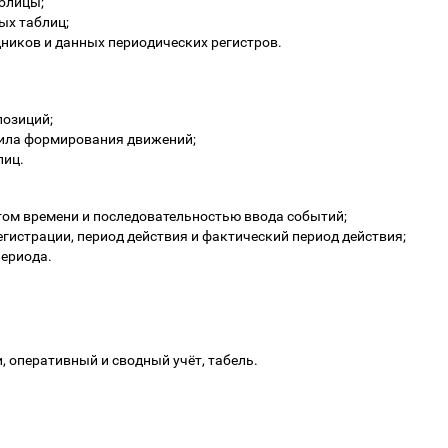
блицы;
ых таблиц;
дников и данных периодических регистров.
позиций;
вила формирования движений;
лиц.
нтом времени и последовательностью ввода событий;
гистрации, период действия и фактический период действия;
периода.
, оперативный и сводный учёт, табель.