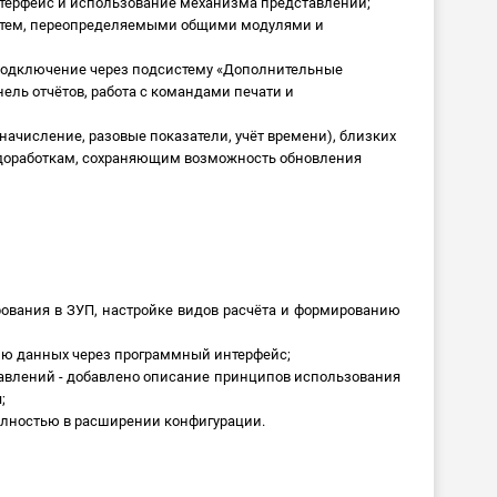
терфейс и использование механизма представлений;
истем, переопределяемыми общими модулями и
 подключение через подсистему «Дополнительные
ель отчётов, работа с командами печати и
начисление, разовые показатели, учёт времени), близких
 доработкам, сохраняющим возможность обновления
ования в ЗУП, настройке видов расчёта и формированию
нию данных через программный интерфейс;
авлений - добавлено описание принципов использования
;
олностью в расширении конфигурации.