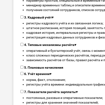
параметры простые, специальные и временные та
менеджер временных таблиц и описатели временн
получение состояний сотрудников, списков сотру
3. Кадровый учёт
▾
регистры кадрового учёта и их связанная логика;
штатное расписание, история позиций, занятость 
кадровая история, интервальные регистры и пра
регистрация кадровых данных сотрудников и физ
4. Типовые механизмы расчёта
▾
оперативный и бухгалтерский учёт, связь с моме
класс сложных периодических расчётов, период ре
зависимость расчётов от базы, правил расчёта и 
5. Плановые начисления
6. Учёт времени
▾
норма, факт, отклонения;
регистры учёта времени: индивидуальные графики
7. Показатели расчёта зарплаты
▾
постоянные, разовые и оперативные показатели;
регистры для хранения значений показателей;