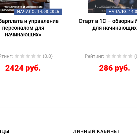
НАЧАЛО:
14.08.2026
НАЧАЛО:
18
рт в 1С – обзорный курс
Подготовка к экз
для начинающих
1С:Специалист-конс
1С:ERP 2.5.
Регламентированны
ейтинг
:
(0.0)
Рейтинг
:
286 руб.
12267 руб
ИЦЫ
ЛИЧНЫЙ КАБИНЕТ