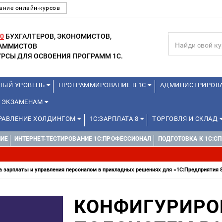
ание онлайн-курсов
0
БУХГАЛТЕРОВ, ЭКОНОМИСТОВ,
РАММИСТОВ
РСЫ ДЛЯ ОСВОЕНИЯ ПРОГРАММ 1С.
НЫЙ УРОВЕНЬ
ПРОГРАММИРОВАНИЕ В 1С
АДМИНИСТРИРОВ
К ЭКЗАМЕНАМ
ПРАВЛЕНИЕ ХОЛДИНГОМ
1С:ЗАРПЛАТА 8
ТОРГОВЛЯ И СКЛАД
ИКАМ
1С:ДОКУМЕНТООБОРОТ
WEB, JAVA И ANDROID
НИЕ
ИНТЕРНЕТ-ТЕСТИРОВАНИЕ 1С:ПРОФЕССИОНАЛ
ПОДГОТОВКА К 1C:С
ДЛЯ ШКОЛЬНИКОВ
УПРАВЛЕНЦАМ
МИНИ-КУРСЫ (ПРОФЕССИО
 зарплаты и управления персоналом в прикладных решениях для «1С:Предприятия 
КОНФИГУРИРО