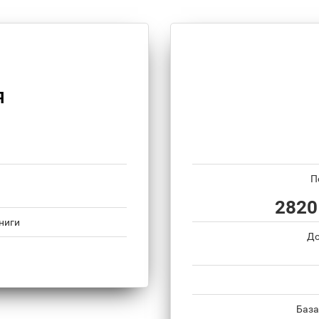
Я
П
2820
ниги
До
База