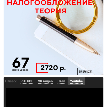
Плеер:
RUTUBE
VK видео
Dzen
Youtube