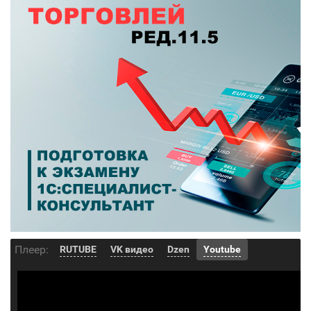
Плеер:
RUTUBE
VK видео
Dzen
Youtube